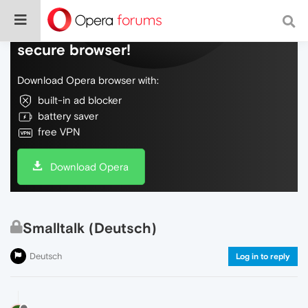
Do more on the web, with a fast and
secure browser!
Download Opera browser with:
built-in ad blocker
battery saver
free VPN
Download Opera
Smalltalk (Deutsch)
Deutsch
Log in to reply