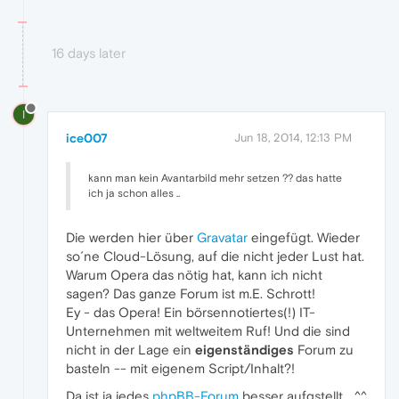
16 days later
I
ice007
Jun 18, 2014, 12:13 PM
kann man kein Avantarbild mehr setzen ?? das hatte
ich ja schon alles ..
Die werden hier über
Gravatar
eingefügt. Wieder
so´ne Cloud-Lösung, auf die nicht jeder Lust hat.
Warum Opera das nötig hat, kann ich nicht
sagen? Das ganze Forum ist m.E. Schrott!
Ey - das Opera! Ein börsennotiertes(!) IT-
Unternehmen mit weltweitem Ruf! Und die sind
nicht in der Lage ein
eigenständiges
Forum zu
basteln -- mit eigenem Script/Inhalt?!
Da ist ja jedes
phpBB-Forum
besser aufgstellt... ^^