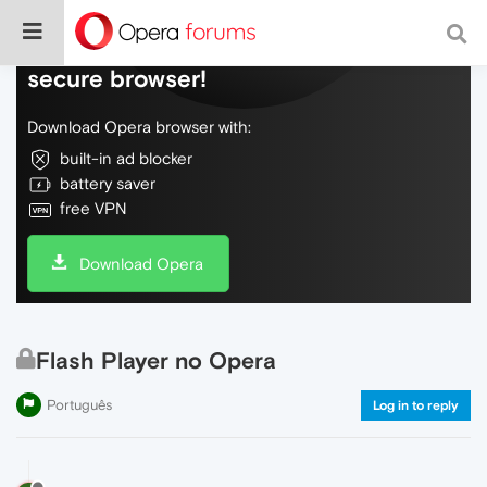
Do more on the web, with a fast and
secure browser!
Download Opera browser with:
built-in ad blocker
battery saver
free VPN
Download Opera
Flash Player no Opera
Português
Log in to reply