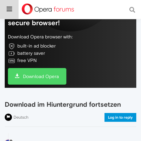
Do more on the web, with a fast and
secure browser!
Download Opera browser with:
built-in ad blocker
battery saver
free VPN
Download Opera
Download im Hiuntergrund fortsetzen
Deutsch
Log in to reply