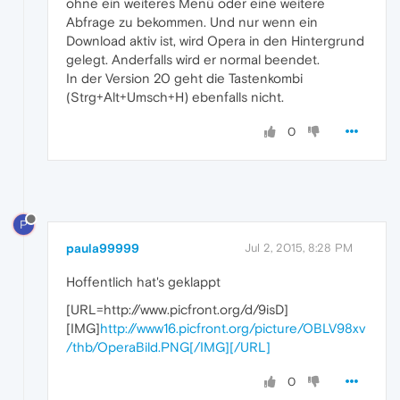
ohne ein weiteres Menü oder eine weitere
Abfrage zu bekommen. Und nur wenn ein
Download aktiv ist, wird Opera in den Hintergrund
gelegt. Anderfalls wird er normal beendet.
In der Version 20 geht die Tastenkombi
(Strg+Alt+Umsch+H) ebenfalls nicht.
0
P
paula99999
Jul 2, 2015, 8:28 PM
Hoffentlich hat's geklappt
[URL=http://www.picfront.org/d/9isD]
[IMG]
http://www16.picfront.org/picture/OBLV98xv
/thb/OperaBild.PNG[/IMG][/URL]
0