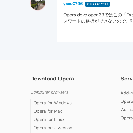
yasu0796
MODERATOR
Opera developer 33ではこの「
スワードの選択ができないので、
Download Opera
Serv
Computer browsers
Add-o
Opera
Opera for Windows
Wallp
Opera for Mac
Opera
Opera for Linux
Opera beta version