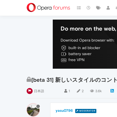
Do more on the web, 
Download Opera browser with:
built-in ad blocker
battery saver
free VPN
[beta 31] 新しいスタイル
日本語
1
2
3.6k
yasu0796
MODERATOR