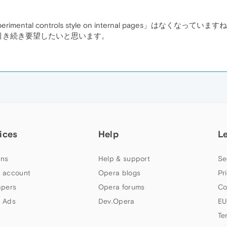
Experimental controls style on internal pages
引き続き要望したいと思います。
ices
Help
L
ns
Help & support
Se
 account
Opera blogs
Pr
apers
Opera forums
Co
 Ads
Dev.Opera
EU
Te