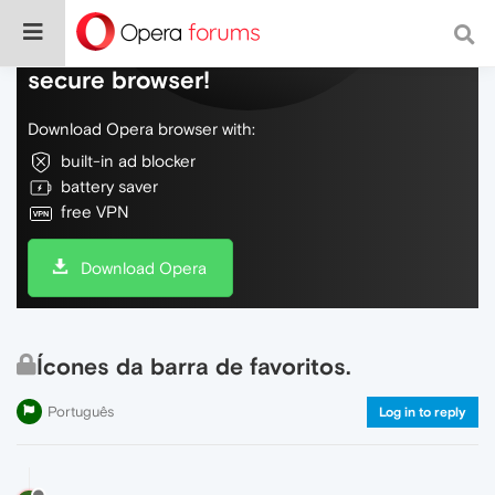
Do more on the web, with a fast and
secure browser!
Download Opera browser with:
built-in ad blocker
battery saver
free VPN
Download Opera
Ícones da barra de favoritos.
Português
Log in to reply