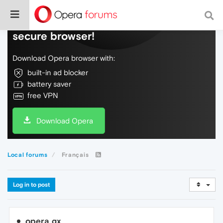
Do more on the web, with a fast and
secure browser!
Download Opera browser with:
built-in ad blocker
battery saver
free VPN
Download Opera
Local forums
Français
Log in to post
opera gx