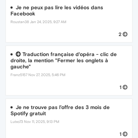
Je ne peux pas lire les vidéos dans
Facebook
Roustan38
Jan 24, 2025, 9:27 AM
2
Traduction française d'opéra - clic de
droite, la mention "Fermer les onglets à
gauche"
Franz5157
Nov 27, 2025, 5:46 PM
1
Je ne trouve pas l’offre des 3 mois de
Spotify gratuit
Lutxo73
Nov 11, 2025, 9:13 PM
1