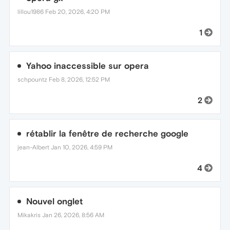
lillou1986
Feb 20, 2026, 4:20 PM
1
Yahoo inaccessible sur opera
schpountz
Feb 8, 2026, 12:52 PM
2
rétablir la fenêtre de recherche google
jean-Albert
Jan 10, 2026, 4:59 PM
4
Nouvel onglet
Mikakris
Jan 26, 2026, 8:56 AM