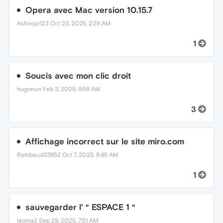
Opera avec Mac version 10.15.7
Ashnoor123
Oct 23, 2025, 2:28 AM
1
Soucis avec mon clic droit
hugonvrr
Feb 3, 2025, 9:58 AM
3
Affichage incorrect sur le site miro.com
Rambaud33652
Oct 7, 2025, 8:45 AM
1
sauvegarder l' “ ESPACE 1 “
laoma2
Sep 29, 2025, 7:51 AM