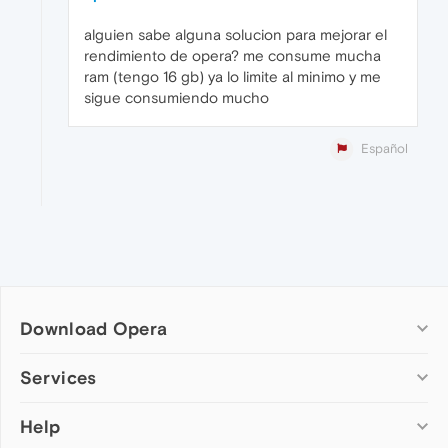
alguien sabe alguna solucion para mejorar el
rendimiento de opera? me consume mucha
ram (tengo 16 gb) ya lo limite al minimo y me
sigue consumiendo mucho
Español
Download Opera
Computer browsers
Services
Opera for Windows
Help
Add-ons
Opera for Mac