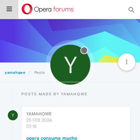
Y
yamahqwe
Posts
POSTS MADE BY YAMAHQWE
YAMAHQWE
Y
25 FEB 2024,
07:16
opera consume mucho