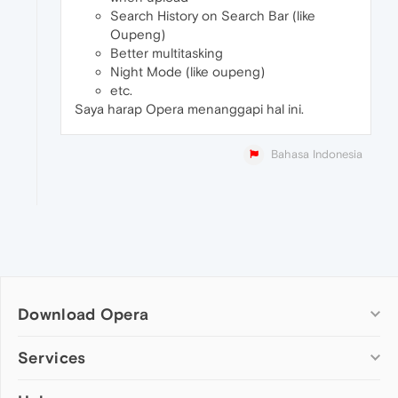
Search History on Search Bar (like
Oupeng)
Better multitasking
Night Mode (like oupeng)
etc.
Saya harap Opera menanggapi hal ini.
Bahasa Indonesia
Download Opera
Computer browsers
Services
Opera for Windows