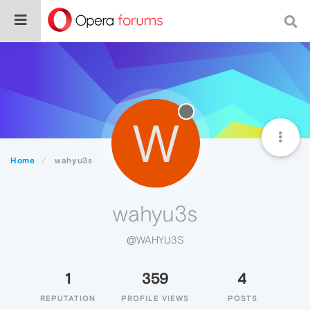
W
Home
wahyu3s
wahyu3s
@WAHYU3S
1
359
4
REPUTATION
PROFILE VIEWS
POSTS