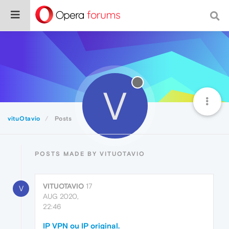
V
vituOtavio
Posts
POSTS MADE BY VITUOTAVIO
VITUOTAVIO
17
V
AUG 2020,
22:46
IP VPN ou IP original.