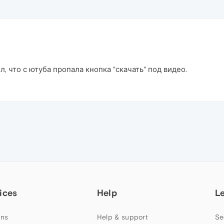
л, что с ютуба пропала кнопка "скачать" под видео.
ices
Help
L
ns
Help & support
Se