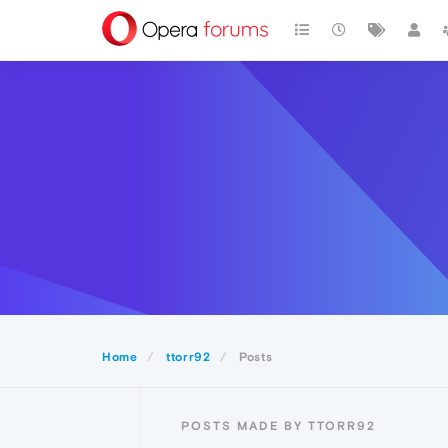
Home
ttorr92
Posts
POSTS MADE BY TTORR92