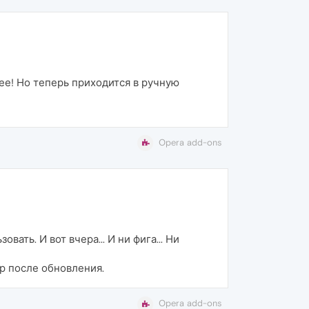
ее! Но теперь приходится в ручную
Opera add-ons
ть. И вот вчера... И ни фига... Ни
ер после обновления.
Opera add-ons