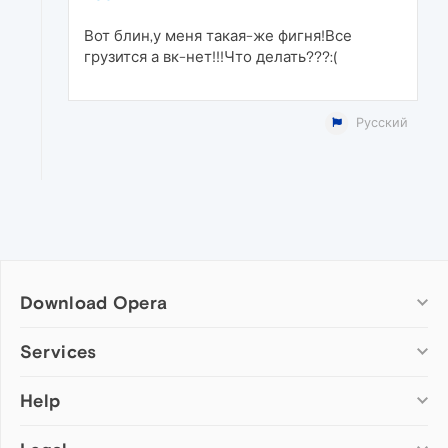
Вот блин,у меня такая-же фигня!Все
грузится а вк-нет!!!Что делать???:(
Русский
Download Opera
Computer browsers
Services
Opera for Windows
Help
Add-ons
Opera for Mac
Opera account
Opera for Linux
Wallpapers