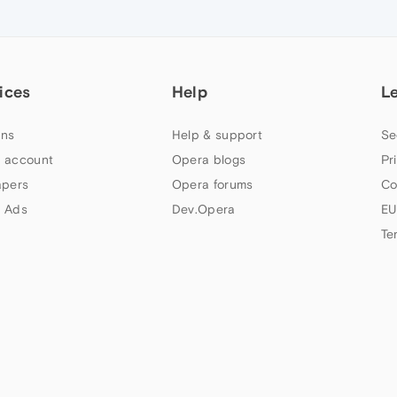
ices
Help
L
ns
Help & support
Se
 account
Opera blogs
Pr
apers
Opera forums
Co
 Ads
Dev.Opera
EU
Te