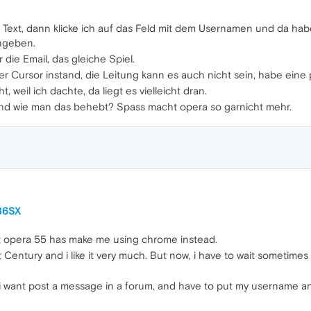
 Text, dann klicke ich auf das Feld mit dem Usernamen und da hab
ingeben.
die Email, das gleiche Spiel.
der Cursor instand, die Leitung kann es auch nicht sein, habe eine
, weil ich dachte, da liegt es vielleicht dran.
und wie man das behebt? Spass macht opera so garnicht mehr.
386SX
ut opera 55 has make me using chrome instead.
st Century and i like it very much. But now, i have to wait sometime
if i want post a message in a forum, and have to put my username and