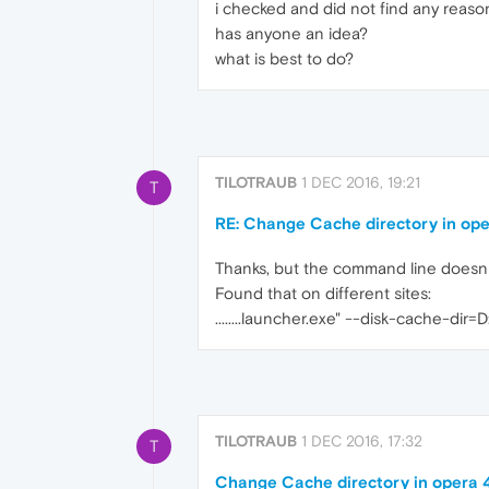
i checked and did not find any reaso
has anyone an idea?
what is best to do?
TILOTRAUB
1 DEC 2016, 19:21
T
RE: Change Cache directory in ope
Thanks, but the command line doesn´
Found that on different sites:
........launcher.exe" --disk-cache-dir=
TILOTRAUB
1 DEC 2016, 17:32
T
Change Cache directory in opera 