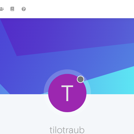
T
tilotraub