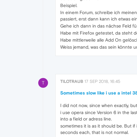
Beispiel.
In einem Forum, schreibe ich meinen
passiert, erst dann kann ich etwas e
Gehe ich dann in das nächse Feld für 
Habe mit Firefox getestet, da steht 
Habe mittlerweile alle Add On gelöscht
Weiss jemand, was das sein könnte 
TILOTRAUB
17 SEP 2018, 16:45
T
Sometimes slow like i use a intel 
I did not now, since when exactly, b
i use opera since Version 6 in the la
into a field or adress line.
sometimes it is as it should be. But 
seconds each, that is not normal.