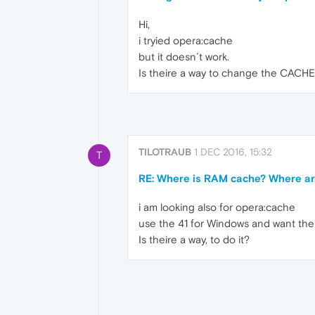
Hi,
i tryied opera:cache
but it doesn´t work.
Is theire a way to change the CACHE d
TILOTRAUB
1 DEC 2016, 15:32
T
RE: Where is RAM cache? Where ar
i am looking also for opera:cache
use the 41 for Windows and want the 
Is theire a way, to do it?