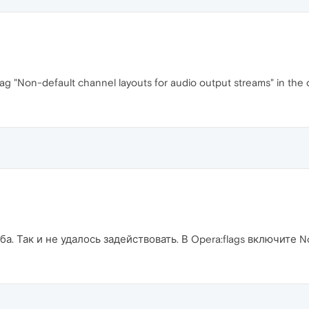
 flag "Non-default channel layouts for audio output streams" in th
. Так и не удалось задействовать. В Opera:flags включите Non