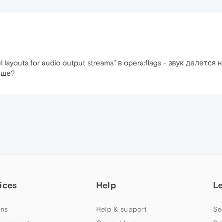
layouts for audio output streams" в opera:flags - звук делется
ьше?
ices
Help
L
ns
Help & support
Se