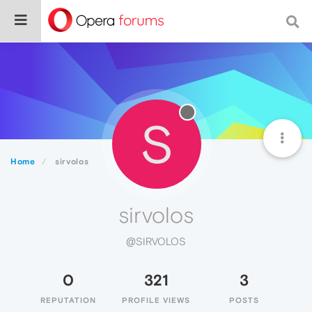
S
Home
sirvolos
sirvolos
@SIRVOLOS
0
321
3
REPUTATION
PROFILE VIEWS
POSTS