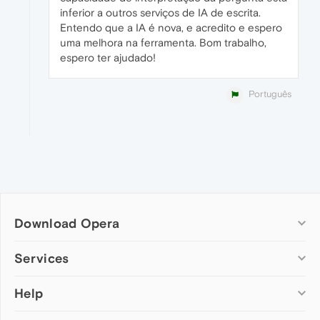
inferior a outros serviços de IA de escrita.
Entendo que a IA é nova, e acredito e espero
uma melhora na ferramenta. Bom trabalho,
espero ter ajudado!
Português
Download Opera
Computer browsers
Services
Opera for Windows
Help
Add-ons
Opera for Mac
Opera account
Opera for Linux