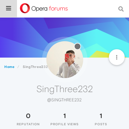
Home
SingThree232
SingThree232
@SINGTHREE232
0
1
1
REPUTATION
PROFILE VIEWS
POSTS