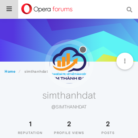
Home
simthanhdat
simthanhdat
@SIMTHANHDAT
1
2
2
REPUTATION
PROFILE VIEWS
POSTS