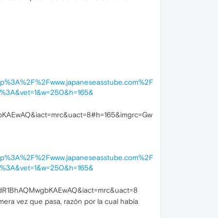
http%3A%2F%2Fwww.japaneseasstube.com%2F
aM%3A&vet=1&w=250&h=165&
KAEwAQ&iact=mrc&uact=8#h=165&imgrc=Gw
http%3A%2F%2Fwww.japaneseasstube.com%2F
aM%3A&vet=1&w=250&h=165&
HdR1BhAQMwgbKAEwAQ&iact=mrc&uact=8
mera vez que pasa, razón por la cual había