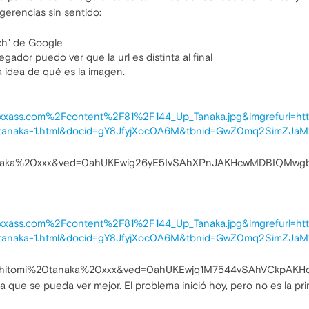
erencias sin sentido:
ch" de Google
gador puedo ver que la url es distinta al final
 idea de qué es la imagen.
xxxass.com%2Fcontent%2F81%2F144_Up_Tanaka.jpg&imgrefurl=
tanaka-1.html&docid=gY8JfyjXoc0A6M&tbnid=GwZ0mq2SimZJ
anaka%20xxx&ved=0ahUKEwig26yE5IvSAhXPnJAKHcwMDBIQMwgb
xxxass.com%2Fcontent%2F81%2F144_Up_Tanaka.jpg&imgrefurl=
tanaka-1.html&docid=gY8JfyjXoc0A6M&tbnid=GwZ0mq2SimZJ
&q=hitomi%20tanaka%20xxx&ved=0ahUKEwjq1M7544vSAhVCkpAK
 que se pueda ver mejor. El problema inició hoy, pero no es la pri
.