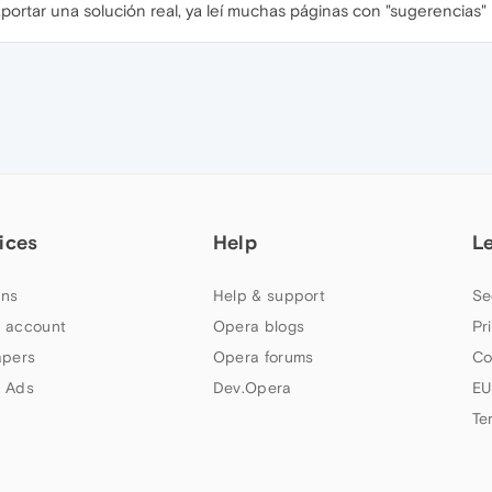
ortar una solución real, ya leí muchas páginas con "sugerencias
ices
Help
L
ns
Help & support
Se
 account
Opera blogs
Pr
apers
Opera forums
Co
 Ads
Dev.Opera
EU
Te