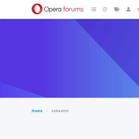
Home
sebastttt