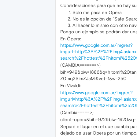
Consideraciones para que no hay sug
Sólo me pasa en Opera
No es la opción de "Safe Sear
Al hacer lo mismo con otro nave
Pongo un ejemplo se podrán dar una
En Ópera:
https://www.google.com.ar/imgres?
imgurl=http%3A%2F%2Fimg4.asian
search%2Fhottest%2Fhitomi%2520
(CAMBIA=======>)
bih=949&biw=1886&q=hitomi%20t
Z0mq2SimZJaM:&vet=1&w=250
En Vivaldi:
https://www.google.com.ar/imgres?
imgurl=http%3A%2F%2Fimg4.asian
search%2Fhottest%2Fhitomi%2520
(Cambia=====>)
client=opera&bih=972&biw=1920
Separé el lugar en el que cambia para
dejado de usar Opera por un tiempo