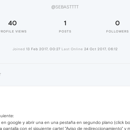
@SEBASTTTT
40
1
0
PROFILE VIEWS
POSTS
FOLLOWERS
Joined
13 Feb 2017, 00:27
Last Online
24 Oct 2017, 06:12
T
guiente:
en google y abrir una en una pestaña en segundo plano (click bo
pantalla con el siguiente cartel "Aviso de redireccionamiento" y m