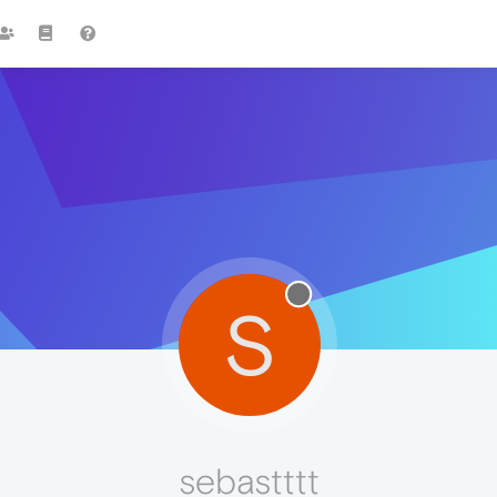
S
sebastttt