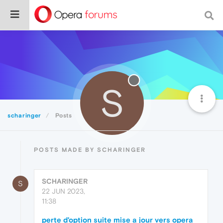
S
scharinger
Posts
POSTS MADE BY SCHARINGER
SCHARINGER
S
22 JUN 2023,
11:38
perte d'option suite mise a jour vers opera