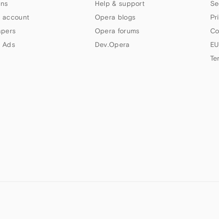
ns
Help & support
Se
 account
Opera blogs
Pr
apers
Opera forums
Co
 Ads
Dev.Opera
EU
Te