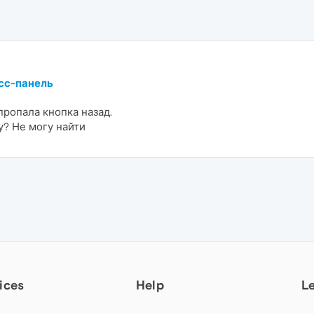
есс-панель
пропала кнопка назад.
у? Не могу найти
ices
Help
L