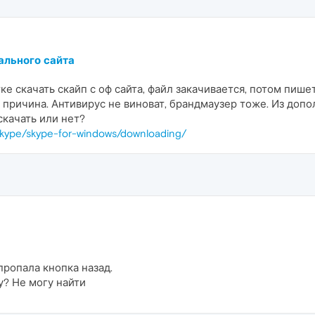
ального сайта
ке скачать скайп с оф сайта, файл закачивается, потом пиш
ь причина. Антивирус не виноват, брандмаузер тоже. Из до
скачать или нет?
skype/skype-for-windows/downloading/
пропала кнопка назад.
у? Не могу найти