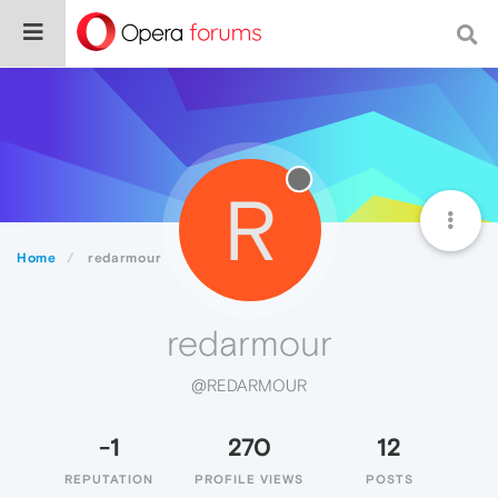
R
Home
redarmour
redarmour
@REDARMOUR
-1
270
12
REPUTATION
PROFILE VIEWS
POSTS