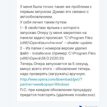
У меня была точно такая-же проблема с
первым запуском. Думаю это связано с
автообновлением.
У себя лечил таким путем:
1 - В свойствах ярлыка с которого
запускаю Оперу (у меня закреплен на
панели задач) прописал: "C:\Program Files
(x86)\Opera\launcher.exe" --disable-update
2 - Из папки с номеров версии удалил
файл - installer.exe (пример: C:\Program Files
(x86)\Opera\38.0.2220.31)
Теперь Опера запускается за 5 секунд,
минус всего этого - обновления теперь
надо проверять (загружать) вручную:
http://www.opera.com/download/get/?
partner=www&opsys=Windows
П.С.: при каждом обновлении процедуру
придется повторять (удаление installer.exe)
Русский