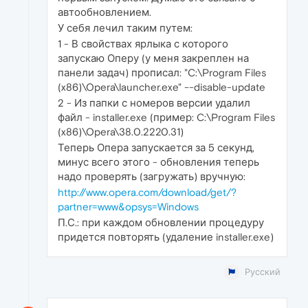
автообновлением.
У себя лечил таким путем:
1 - В свойствах ярлыка с которого
запускаю Оперу (у меня закреплен на
панели задач) прописал: "C:\Program Files
(x86)\Opera\launcher.exe" --disable-update
2 - Из папки с номеров версии удалил
файл - installer.exe (пример: C:\Program Files
(x86)\Opera\38.0.2220.31)
Теперь Опера запускается за 5 секунд,
минус всего этого - обновления теперь
надо проверять (загружать) вручную:
http://www.opera.com/download/get/?
partner=www&opsys=Windows
П.С.: при каждом обновлении процедуру
придется повторять (удаление installer.exe)
Русский