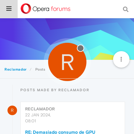
R
Reclamador
Posts
POSTS MADE BY RECLAMADOR
RECLAMADOR
R
22 JAN 2024,
08:01
RE: Demasiado consumo de GPU