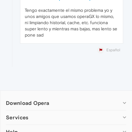
Tengo exactamente el mismo problema yo y
unos amigos que usamos operaGX lo mismo,
ni limpiando historial, cache, etc. funciona
super lento y mientras mas bajas, mas lento se
pone sad
Español
Download Opera
Computer browsers
Services
Opera for Windows
Help
Add-ons