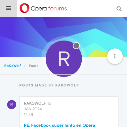
R
RaKoWolf
Posts
POSTS MADE BY RAKOWOLF
RAKOWOLF
15
R
JAN 2024,
14:36
RE: Facebook super lento en Opera