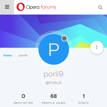
P
Home
porli9
porli9
@PORLI9
0
68
1
REPUTATION
PROFILE VIEWS
POSTS