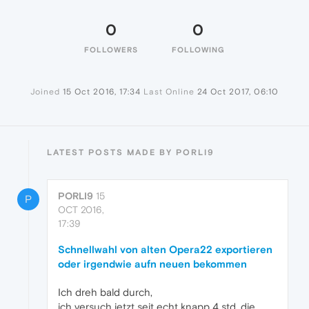
0
0
FOLLOWERS
FOLLOWING
Joined
15 Oct 2016, 17:34
Last Online
24 Oct 2017, 06:10
LATEST POSTS MADE BY PORLI9
PORLI9
15
P
OCT 2016,
17:39
Schnellwahl von alten Opera22 exportieren
oder irgendwie aufn neuen bekommen
Ich dreh bald durch,
ich versuch jetzt seit echt knapp 4 std, die