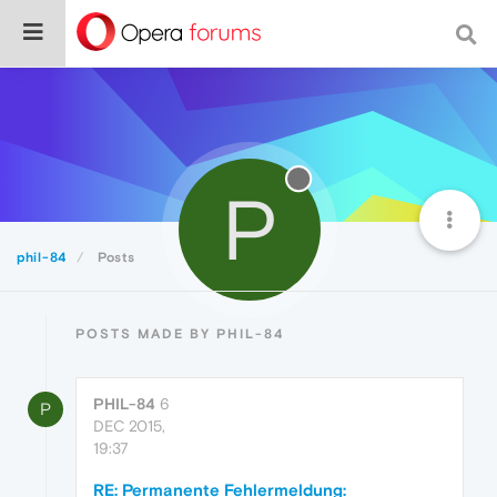
P
phil-84
Posts
POSTS MADE BY PHIL-84
PHIL-84
6
P
DEC 2015,
19:37
RE: Permanente Fehlermeldung: