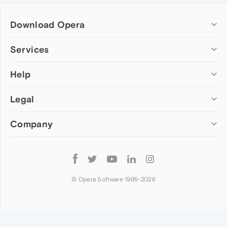
Download Opera
Computer browsers
Services
Opera for Windows
Help
Add-ons
Opera for Mac
Opera account
Opera for Linux
Legal
Wallpapers
Help & support
Opera beta version
Opera Ads
Opera blogs
Opera USB
Company
Opera forums
Security
Mobile browsers
Dev.Opera
Privacy
Opera for Android
Cookies Policy
About Opera
Follow
Opera Mini
EULA
Press info
Opera
Opera Touch
Terms of Service
Jobs
© Opera Software 1995-
2026
Opera for basic phones
Investors
Become a partner
Contact us