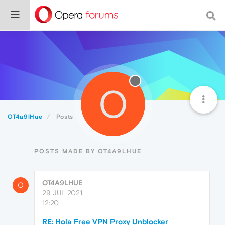
O
OT4a9lHue
Posts
POSTS MADE BY OT4A9LHUE
OT4A9LHUE
O
29 JUL 2021,
12:20
RE: Hola Free VPN Proxy Unblocker