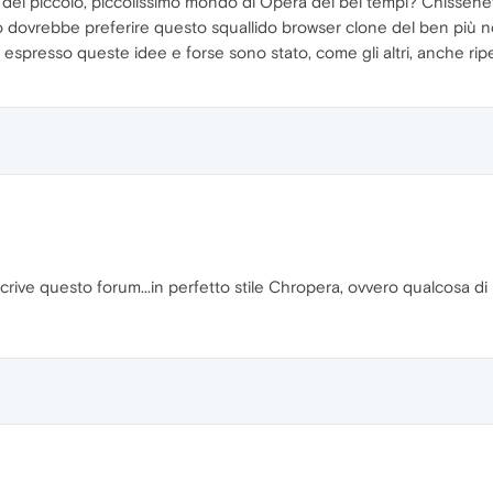
 del piccolo, piccolissimo mondo di Opera dei bei tempi? Chissene
o dovrebbe preferire questo squallido browser clone del ben più n
 ho espresso queste idee e forse sono stato, come gli altri, anche rip
crive questo forum...in perfetto stile Chropera, ovvero qualcosa di 