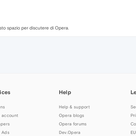
esto spazio per discutere di Opera.
ices
Help
L
ns
Help & support
Se
 account
Opera blogs
Pr
apers
Opera forums
Co
 Ads
Dev.Opera
EU