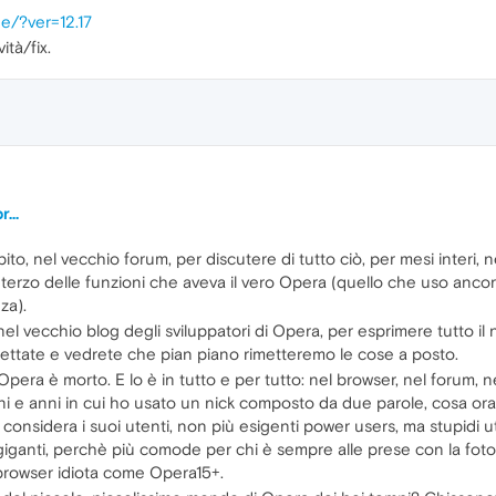
e/?ver=12.17
ità/fix.
...
o, nel vecchio forum, per discutere di tutto ciò, per mesi interi,
erzo delle funzioni che aveva il vero Opera (quello che uso anco
za).
l vecchio blog degli sviluppatori di Opera, per esprimere tutto il n
spettate e vedrete che pian piano rimetteremo le cose a posto.
Opera è morto. E lo è in tutto e per tutto: nel browser, nel forum, ne
i e anni in cui ho usato un nick composto da due parole, cosa ora 
 considera i suoi utenti, non più esigenti power users, ma stupid
giganti, perchè più comode per chi è sempre alle prese con la foto d
 browser idiota come Opera15+.