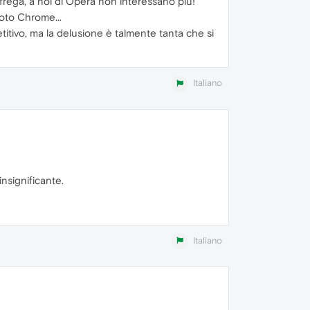
frega, a noi di Opera non interessano più!
oto Chrome...
etitivo, ma la delusione è talmente tanta che si
Italiano
insignificante.
Italiano