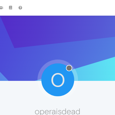
O
operaisdead