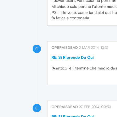
I power users, vera colonna portante
Mi chiedo solo perchè l'utonte medi
PS: mille volte, come tanti altri qui,
fa fatica a contenerla.
OPERAISDEAD
2 MAR 2014, 13:37
O
RE: Si Riprende Da Qui
"Asettico" è il termine che meglio des
OPERAISDEAD
27 FEB 2014, 09:53
O
RE: Si Riprende Da Qui