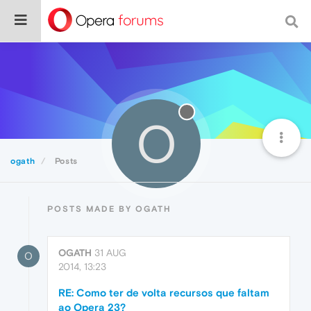
O
ogath
Posts
POSTS MADE BY OGATH
OGATH
31 AUG
O
2014, 13:23
RE: Como ter de volta recursos que faltam
ao Opera 23?