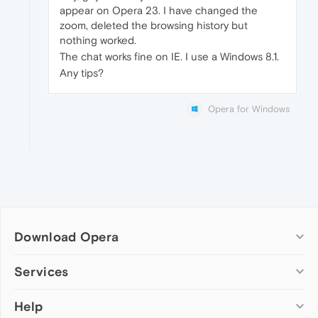
appear on Opera 23. I have changed the
zoom, deleted the browsing history but
nothing worked.
The chat works fine on IE. I use a Windows 8.1.
Any tips?
Opera for Windows
Download Opera
Computer browsers
Services
Opera for Windows
Help
Add-ons
Opera for Mac