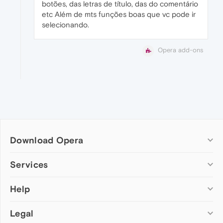
botões, das letras de título, das do comentário
etc Além de mts funções boas que vc pode ir
selecionando.
Opera add-ons
Download Opera
Computer browsers
Services
Opera for Windows
Help
Add-ons
Opera for Mac
Opera account
Opera for Linux
Legal
Wallpapers
Help & support
Opera beta version