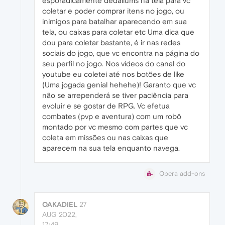
esporadicamente dedaliums na tela para vc
coletar e poder comprar itens no jogo, ou
inimigos para batalhar aparecendo em sua
tela, ou caixas para coletar etc Uma dica que
dou para coletar bastante, é ir nas redes
sociais do jogo, que vc encontra na página do
seu perfil no jogo. Nos vídeos do canal do
youtube eu coletei até nos botões de like
(Uma jogada genial hehehe)! Garanto que vc
não se arrependerá se tiver paciência para
evoluir e se gostar de RPG. Vc efetua
combates (pvp e aventura) com um robô
montado por vc mesmo com partes que vc
coleta em missões ou nas caixas que
aparecem na sua tela enquanto navega.
Opera add-ons
OAKADIEL
27
AUG 2022,
17:49