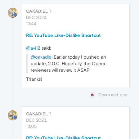
OAKADIEL
7
DEC 2023,
13:44
RE: YouTube Like-Dislike Shortcut
@avi12
said:
@oakadiel
Earlier today I pushed an
update, 2.0.0. Hopefully, the Opera
reviewers will review it ASAP
Thanks!
Opera add-ons
OAKADIEL
7
DEC 2023,
13:05
RE: YouTube Like-Dislike Shortcut