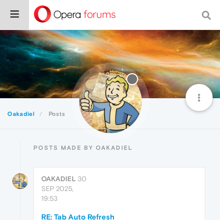
Oakadiel
Posts
POSTS MADE BY OAKADIEL
OAKADIEL
30
SEP 2025,
19:53
RE: Tab Auto Refresh