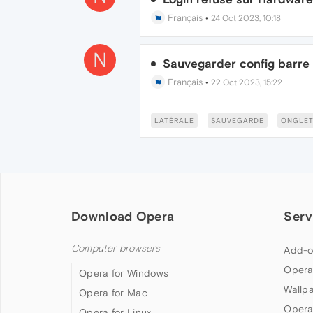
Français
•
24 Oct 2023, 10:18
N
Sauvegarder config barre 
Français
•
22 Oct 2023, 15:22
LATÉRALE
SAUVEGARDE
ONGLET
Download Opera
Serv
Computer browsers
Add-o
Opera
Opera for Windows
Wallp
Opera for Mac
Opera
Opera for Linux