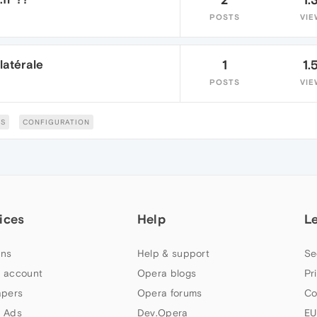
POSTS
VIE
latérale
1
1.
POSTS
VIE
S
CONFIGURATION
ices
Help
L
ns
Help & support
Se
 account
Opera blogs
Pr
apers
Opera forums
Co
 Ads
Dev.Opera
EU