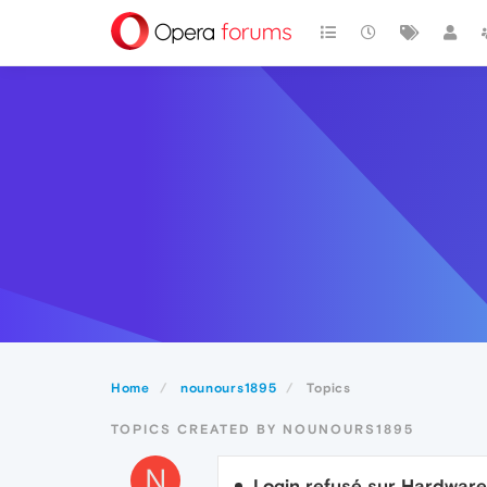
Home
nounours1895
Topics
TOPICS CREATED BY NOUNOURS1895
N
Login refusé sur Hardware.