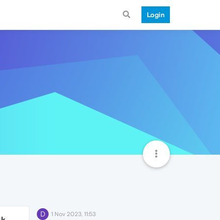
Login
D
1 Nov 2023, 11:53
3k