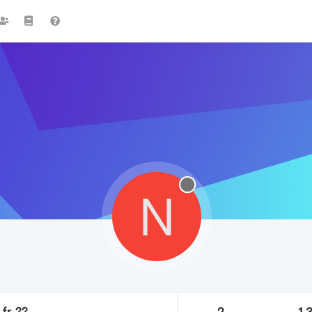
N
fr ??
2
1.