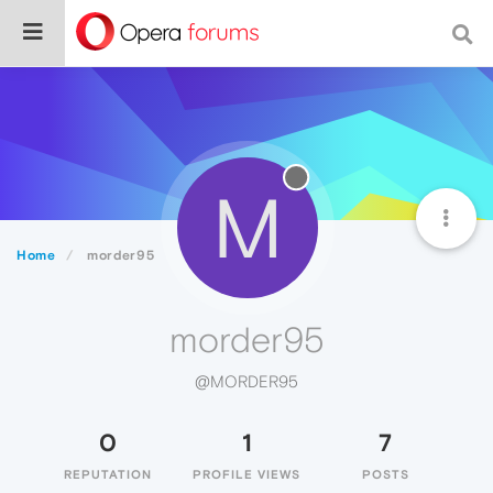
M
Home
morder95
morder95
@MORDER95
0
1
7
REPUTATION
PROFILE VIEWS
POSTS