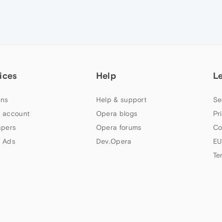
ices
Help
L
ns
Help & support
Se
 account
Opera blogs
Pr
apers
Opera forums
Co
 Ads
Dev.Opera
EU
Te