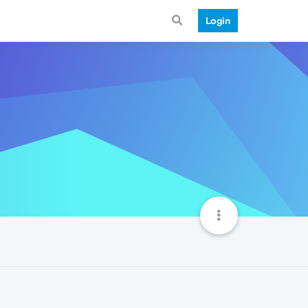
Login