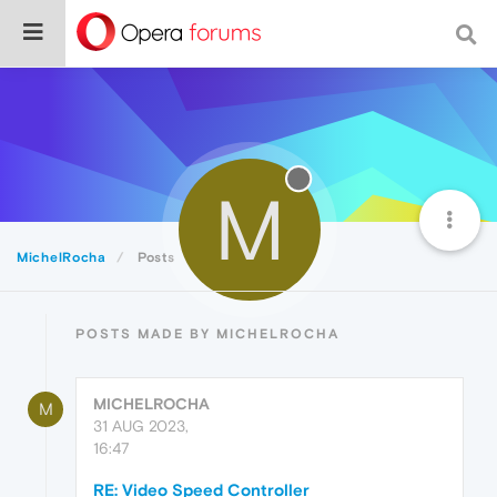
M
MichelRocha
Posts
POSTS MADE BY MICHELROCHA
MICHELROCHA
M
31 AUG 2023,
16:47
RE: Video Speed Controller