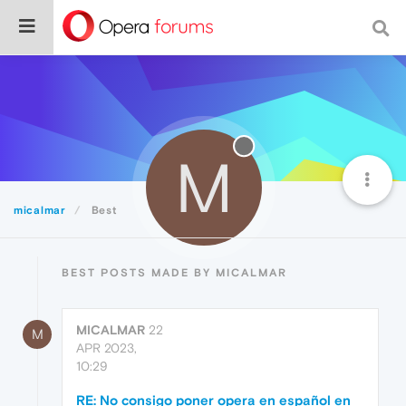
M
micalmar
Best
BEST POSTS MADE BY MICALMAR
MICALMAR
22
M
APR 2023,
10:29
RE: No consigo poner opera en español en