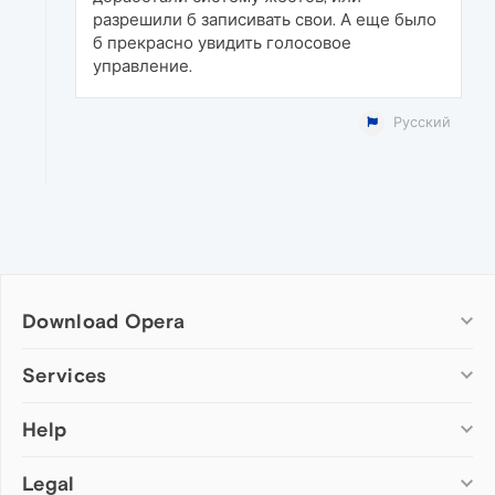
разрешили б записивать свои. А еще было
б прекрасно увидить голосовое
управление.
Русский
Download Opera
Computer browsers
Services
Opera for Windows
Help
Add-ons
Opera for Mac
Opera account
Opera for Linux
Legal
Wallpapers
Help & support
Opera beta version