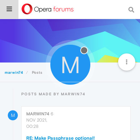
M
marwin74
Posts
POSTS MADE BY MARWIN74
MARWIN74
6
M
NOV 2021,
00:28
RE: Make Passphrase optional!