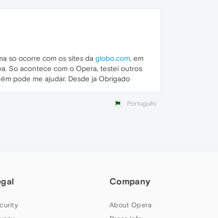
ema so ocorre com os sites da
globo.com
, em
va. So acontece com o Opera, testei outros
guém pode me ajudar. Desde ja Obrigado
Português
egal
Company
curity
About Opera