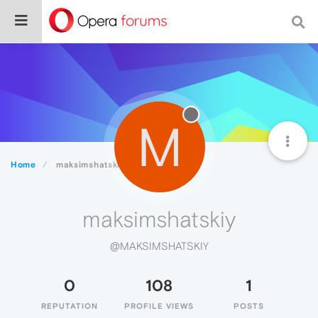
M
Home
maksimshatskiy
maksimshatskiy
@MAKSIMSHATSKIY
0
108
1
REPUTATION
PROFILE VIEWS
POSTS