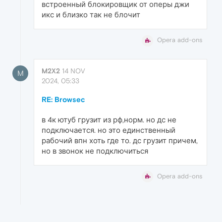
встроенный блокировщик от оперы джи
икс и близко так не блочит
Opera add-ons
M2X2
14 NOV
M
2024, 05:33
RE: Browsec
в 4к ютуб грузит из рф,норм. но дс не
подключается. но это единственный
рабочий впн хоть где то. дс грузит причем,
но в звонок не подключиться
Opera add-ons