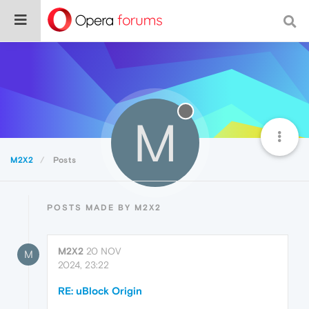
M
M2X2
Posts
POSTS MADE BY M2X2
M2X2
20 NOV
M
2024, 23:22
RE: uBlock Origin