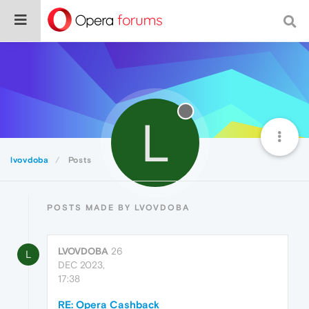
L
lvovdoba
Posts
POSTS MADE BY LVOVDOBA
LVOVDOBA
26
L
DEC 2023,
17:38
RE: Opera Cashback