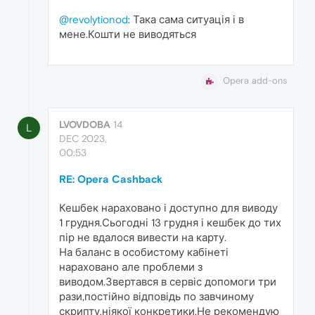
@revolytionod
: Така сама ситуація і в
мене.Кошти не виводяться
Opera add-ons
LVOVDOBA
14
L
DEC 2023,
00:53
RE: Opera Cashback
Кешбек нараховано і доступно для виводу
1 грудня.Сьогодні 13 грудня і кешбек до тих
пір не вдалося вивести на карту.
На баланс в особистому кабінеті
нараховано але проблеми з
виводом.Звертався в сервіс допомоги три
рази,постійно відповідь по завчиному
скрипту,ніякої конкретики.Не рекомендую