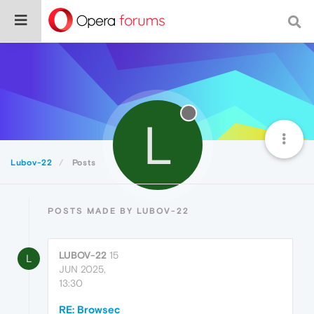
L
Lubov-22
Posts
POSTS MADE BY LUBOV-22
LUBOV-22
15
L
JUN 2025,
13:30
RE: Browsec