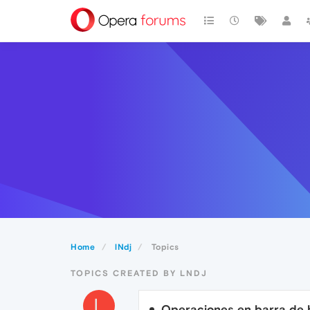
Home
lNdj
Topics
TOPICS CREATED BY LNDJ
L
Operaciones en barra de