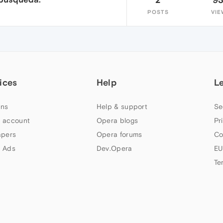
POSTS
VIE
ices
Help
L
ns
Help & support
Se
 account
Opera blogs
Pr
apers
Opera forums
Co
 Ads
Dev.Opera
EU
Te