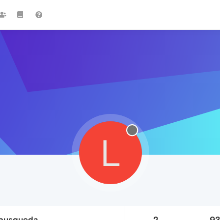
L
 busqueda.
2
9