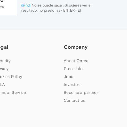
@lndj
No se puede sacar. Si quieres ver el
WS
resultado, no presionas <ENTER> El
resultado aparece directamente
b00909fe-f95e-4b8c-8788-
3b55620fb58d-image.png
Si quieres la búsqueda específica de
Google con el resultado en la calculadora,
seleccionas la 2º opción.
egal
Company
curity
About Opera
ivacy
Press info
okies Policy
Jobs
LA
Investors
rms of Service
Become a partner
Contact us