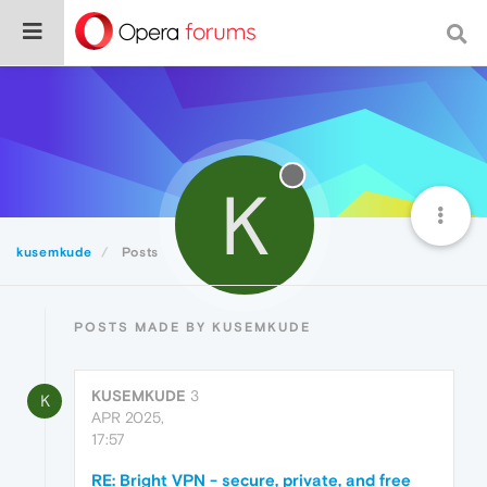
K
kusemkude
Posts
POSTS MADE BY KUSEMKUDE
KUSEMKUDE
3
K
APR 2025,
17:57
RE: Bright VPN - secure, private, and free