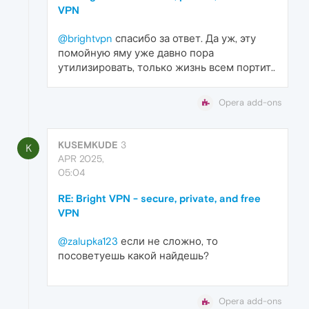
VPN
@brightvpn
спасибо за ответ. Да уж, эту
помойную яму уже давно пора
утилизировать, только жизнь всем портит..
Opera add-ons
KUSEMKUDE
3
K
APR 2025,
05:04
RE: Bright VPN - secure, private, and free
VPN
@zalupka123
если не сложно, то
посоветуешь какой найдешь?
Opera add-ons