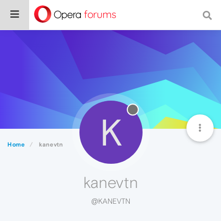
K
Home
kanevtn
kanevtn
@KANEVTN