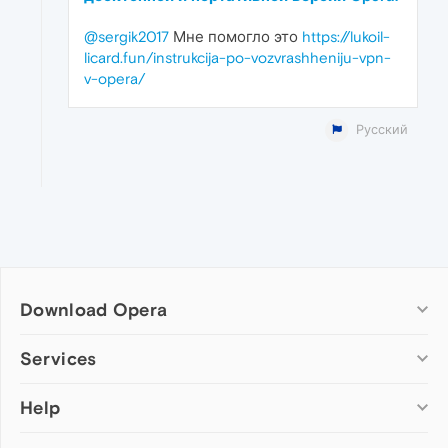
@sergik2017
Мне помогло это
https://lukoil-
licard.fun/instrukcija-po-vozvrashheniju-vpn-
v-opera/
Русский
Download Opera
Computer browsers
Services
Opera for Windows
Help
Add-ons
Opera for Mac
Opera account
Opera for Linux