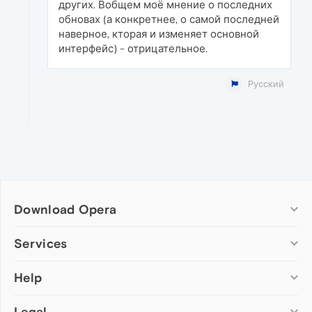
других. Вобщем моё мнение о последних
обновах (а конкретнее, о самой последней
наверное, кторая и изменяет основной
интерфейс) - отрицательное.
Русский
Download Opera
Computer browsers
Services
Opera for Windows
Help
Add-ons
Opera for Mac
Opera account
Opera for Linux
Legal
Wallpapers
Help & support