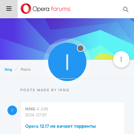
I
ikng
Posts
POSTS MADE BY IKNG
IKNG
4 JUN
I
2014, 07:57
Opera 12.17 не качает торренты