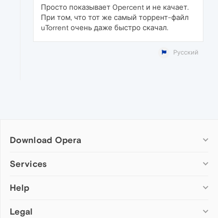
Просто показывает 0percent и не качает.
При том, что тот же самый торрент-файл
uTorrent очень даже быстро скачал.
Русский
Download Opera
Computer browsers
Services
Opera for Windows
Help
Add-ons
Opera for Mac
Opera account
Opera for Linux
Legal
Wallpapers
Help & support
Opera beta version