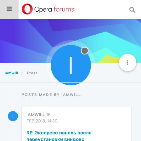
I
Iamwill
Posts
POSTS MADE BY IAMWILL
IAMWILL
18
I
FEB 2018, 14:39
RE: Экспресс панель после
переустановки виндовс