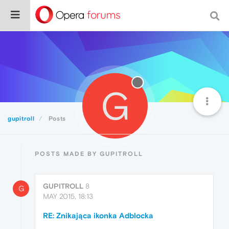
G
gupitroll
Posts
POSTS MADE BY GUPITROLL
GUPITROLL
8
G
MAY 2015, 18:13
RE: Znikająca ikonka Adblocka