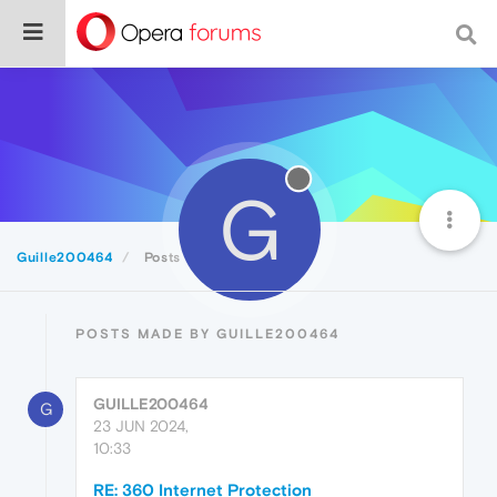
G
Guille200464
Posts
POSTS MADE BY GUILLE200464
GUILLE200464
G
23 JUN 2024,
10:33
RE: 360 Internet Protection