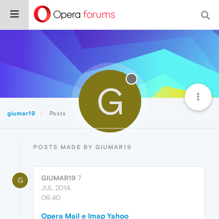
G
giumar19
Posts
POSTS MADE BY GIUMAR19
GIUMAR19
7
G
JUL 2014,
06:40
Opera Mail e Imap Yahoo