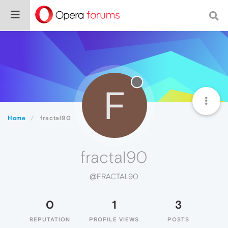
F
Home
fractal90
fractal90
@FRACTAL90
0
1
3
REPUTATION
PROFILE VIEWS
POSTS